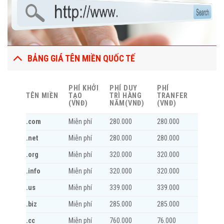
BẢNG GIÁ TÊN MIỀN QUỐC TẾ
PHÍ KHỞI
PHÍ DUY
PHÍ
TÊN MIỀN
TẠO
TRÌ HÀNG
TRANFER
(VNĐ)
NĂM(VNĐ)
(VNĐ)
.com
Miễn phí
280.000
280.000
.net
Miễn phí
280.000
280.000
.org
Miễn phí
320.000
320.000
.info
Miễn phí
320.000
320.000
.us
Miễn phí
339.000
339.000
.biz
Miễn phí
285.000
285.000
.cc
Miễn phí
760.000
76.000