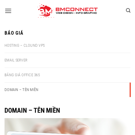
Skip
to
content
BÁO GIÁ
HOSTING – CLOUND VPS
EMAIL SERVER
BẢNG GIÁ OFFICE 365
DOMAIN – TÊN MIỀN
DOMAIN – TÊN MIỀN